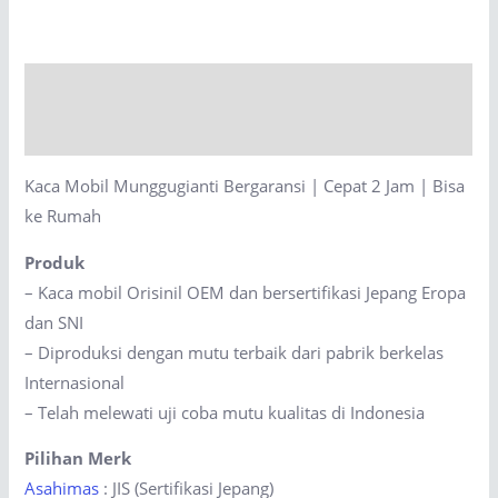
Bergaransi
|
Cepat
Description
2
Jam
Reviews (0)
|
Kaca Mobil Munggugianti Bergaransi | Cepat 2 Jam | Bisa
Bisa
ke Rumah
ke
Rumah
Produk
quantity
– Kaca mobil Orisinil OEM dan bersertifikasi Jepang Eropa
dan SNI
– Diproduksi dengan mutu terbaik dari pabrik berkelas
Internasional
– Telah melewati uji coba mutu kualitas di Indonesia
Pilihan Merk
Asahimas
: JIS (Sertifikasi Jepang)