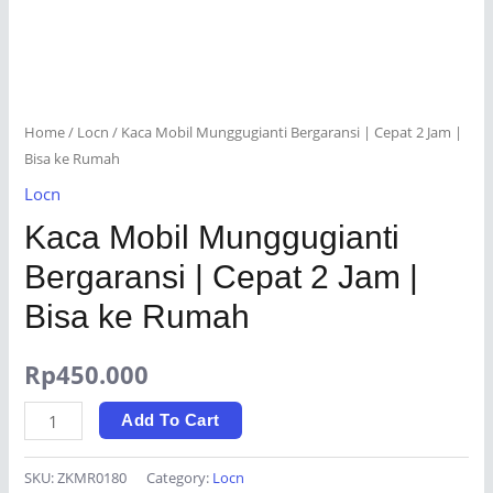
Home
/
Locn
/ Kaca Mobil Munggugianti Bergaransi | Cepat 2 Jam |
Bisa ke Rumah
Locn
Kaca Mobil Munggugianti
Bergaransi | Cepat 2 Jam |
Bisa ke Rumah
Rp
450.000
Kaca
Add To Cart
Mobil
Munggugianti
SKU:
ZKMR0180
Category:
Locn