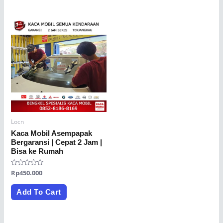
Locn
Kaca Mobil Asempapak
Bergaransi | Cepat 2 Jam |
Bisa ke Rumah
Rated
Rp
450.000
0
out
of
Add To Cart
5