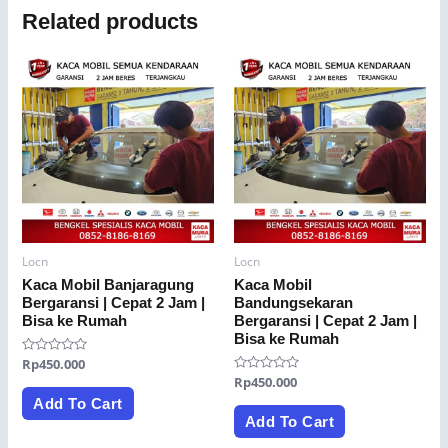
Related products
Locn
Locn
Kaca Mobil Banjaragung
Kaca Mobil
Bergaransi | Cepat 2 Jam |
Bandungsekaran
Bisa ke Rumah
Bergaransi | Cepat 2 Jam |
Bisa ke Rumah
Rated
Rp
450.000
0
Rated
Rp
450.000
out
0
of
Add To Cart
out
5
of
Add To Cart
5