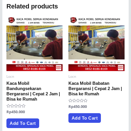
Related products
Locn
Locn
Kaca Mobil
Kaca Mobil Babatan
Bandungsekaran
Bergaransi | Cepat 2 Jam |
Bergaransi | Cepat 2 Jam |
Bisa ke Rumah
Bisa ke Rumah
Rated
Rp
450.000
0
Rated
Rp
450.000
out
0
of
Add To Cart
out
5
of
Add To Cart
5