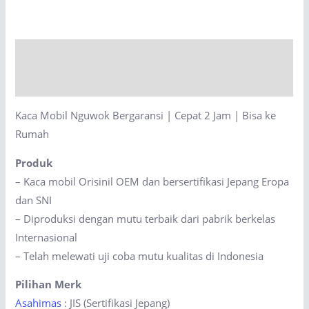
Bergaransi
|
Cepat
Description
2
Jam
Reviews (0)
|
Kaca Mobil Nguwok Bergaransi | Cepat 2 Jam | Bisa ke
Bisa
Rumah
ke
Rumah
Produk
quantity
– Kaca mobil Orisinil OEM dan bersertifikasi Jepang Eropa
dan SNI
– Diproduksi dengan mutu terbaik dari pabrik berkelas
Internasional
– Telah melewati uji coba mutu kualitas di Indonesia
Pilihan Merk
Asahimas
: JIS (Sertifikasi Jepang)