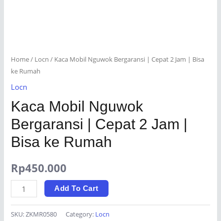
Home
/
Locn
/ Kaca Mobil Nguwok Bergaransi | Cepat 2 Jam | Bisa
ke Rumah
Locn
Kaca Mobil Nguwok
Bergaransi | Cepat 2 Jam |
Bisa ke Rumah
Rp
450.000
Kaca
Add To Cart
Mobil
Nguwok
SKU:
ZKMR0580
Category:
Locn