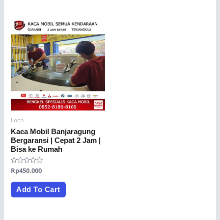
Locn
Kaca Mobil Banjaragung
Bergaransi | Cepat 2 Jam |
Bisa ke Rumah
Rated
Rp
450.000
0
out
of
Add To Cart
5