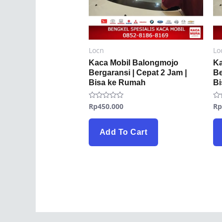
Locn
Lo
Kaca Mobil Balongmojo
Ka
Bergaransi | Cepat 2 Jam |
Be
Bisa ke Rumah
B
Rp
450.000
R
Rated
Ra
0
0
out
ou
of
of
5
5
Add To Cart