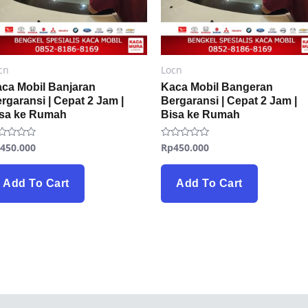
cn
Locn
ca Mobil Banjaran
Kaca Mobil Bangeran
rgaransi | Cepat 2 Jam |
Bergaransi | Cepat 2 Jam |
isa ke Rumah
Bisa ke Rumah
p
450.000
Rp
450.000
ted
Rated
0
t
out
of
5
Add To Cart
Add To Cart