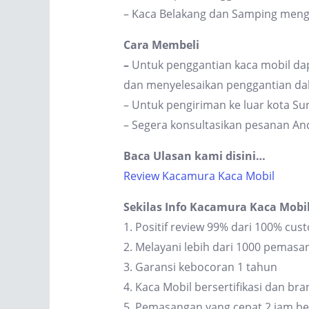
– Kaca Belakang dan Samping men
Cara Membeli
–
Untuk penggantian kaca mobil dap
dan menyelesaikan penggantian dal
– Untuk pengiriman ke luar kota S
– Segera konsultasikan pesanan An
Baca Ulasan kami disini…
Review Kacamura Kaca Mobil
Sekilas Info Kacamura Kaca Mobi
1. Positif review 99% dari 100% cus
2. Melayani lebih dari 1000 pemas
3. Garansi kebocoran 1 tahun
4. Kaca Mobil bersertifikasi dan br
5. Pemasangan yang cepat 2 jam be