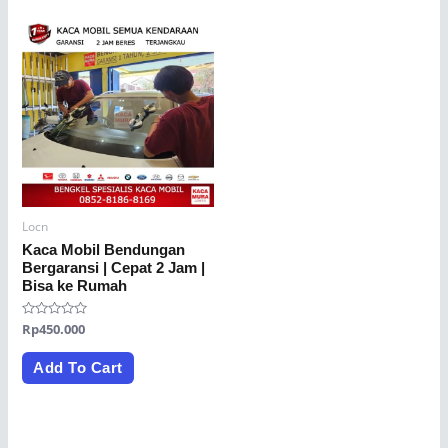
Locn
Kaca Mobil Bendungan
Bergaransi | Cepat 2 Jam |
Bisa ke Rumah
Rated
Rp
450.000
0
out
of
Add To Cart
5