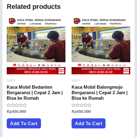
Related products
Locn
Locn
Kaca Mobil Bedanten
Kaca Mobil Balongmojo
Bergaransi | Cepat 2 Jam |
Bergaransi | Cepat 2 Jam |
Bisa ke Rumah
Bisa ke Rumah
Rated
Rp
450.000
Rated
Rp
450.000
0
0
out
out
of
of
Add To Cart
Add To Cart
5
5