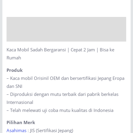
Bergaransi
|
Cepat
Description
2
Jam
Reviews (0)
|
Kaca Mobil Sadah Bergaransi | Cepat 2 Jam | Bisa ke
Bisa
Rumah
ke
Rumah
Produk
quantity
– Kaca mobil Orisinil OEM dan bersertifikasi Jepang Eropa
dan SNI
– Diproduksi dengan mutu terbaik dari pabrik berkelas
Internasional
– Telah melewati uji coba mutu kualitas di Indonesia
Pilihan Merk
Asahimas
: JIS (Sertifikasi Jepang)