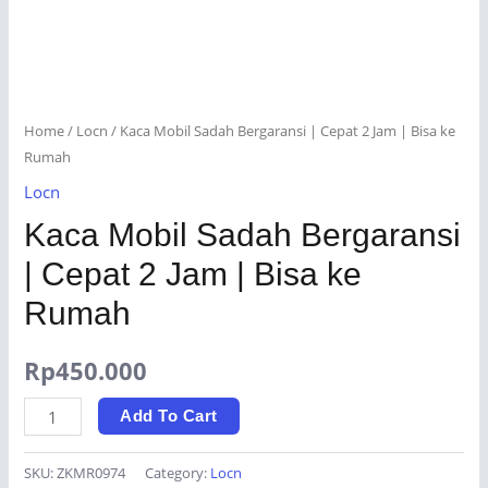
Home
/
Locn
/ Kaca Mobil Sadah Bergaransi | Cepat 2 Jam | Bisa ke
Rumah
Locn
Kaca Mobil Sadah Bergaransi
| Cepat 2 Jam | Bisa ke
Rumah
Rp
450.000
Kaca
Add To Cart
Mobil
Sadah
SKU:
ZKMR0974
Category:
Locn