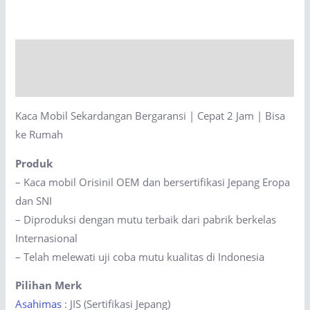
Bergaransi
|
Cepat
Description
2
Jam
Reviews (0)
|
Kaca Mobil Sekardangan Bergaransi | Cepat 2 Jam | Bisa
Bisa
ke Rumah
ke
Rumah
Produk
quantity
– Kaca mobil Orisinil OEM dan bersertifikasi Jepang Eropa
dan SNI
– Diproduksi dengan mutu terbaik dari pabrik berkelas
Internasional
– Telah melewati uji coba mutu kualitas di Indonesia
Pilihan Merk
Asahimas
: JIS (Sertifikasi Jepang)