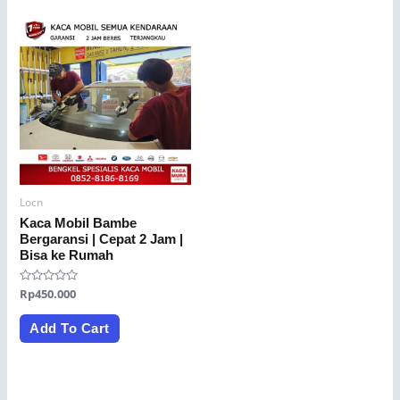
Locn
Kaca Mobil Bambe
Bergaransi | Cepat 2 Jam |
Bisa ke Rumah
Rated
Rp
450.000
0
out
of
Add To Cart
5