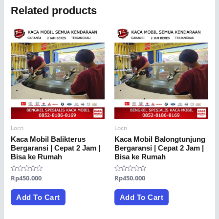
Related products
Locn
Locn
Kaca Mobil Balikterus
Kaca Mobil Balongtunjung
Bergaransi | Cepat 2 Jam |
Bergaransi | Cepat 2 Jam |
Bisa ke Rumah
Bisa ke Rumah
Rated
Rp
450.000
Rated
Rp
450.000
0
0
out
out
of
of
Add To Cart
Add To Cart
5
5