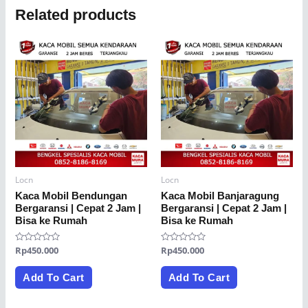
Related products
Locn
Locn
Kaca Mobil Bendungan
Kaca Mobil Banjaragung
Bergaransi | Cepat 2 Jam |
Bergaransi | Cepat 2 Jam |
Bisa ke Rumah
Bisa ke Rumah
Rated
Rp
450.000
Rated
Rp
450.000
0
0
out
out
of
of
Add To Cart
Add To Cart
5
5