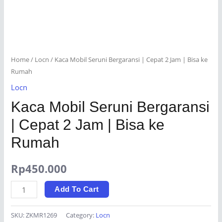
Home
/
Locn
/ Kaca Mobil Seruni Bergaransi | Cepat 2 Jam | Bisa ke
Rumah
Locn
Kaca Mobil Seruni Bergaransi
| Cepat 2 Jam | Bisa ke
Rumah
Rp
450.000
Kaca
Add To Cart
Mobil
Seruni
SKU:
ZKMR1269
Category:
Locn