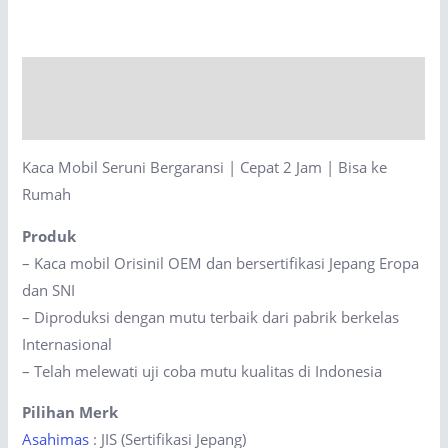
Bergaransi
|
Cepat
Description
2
Jam
Reviews (0)
|
Kaca Mobil Seruni Bergaransi | Cepat 2 Jam | Bisa ke
Bisa
Rumah
ke
Rumah
Produk
quantity
– Kaca mobil Orisinil OEM dan bersertifikasi Jepang Eropa
dan SNI
– Diproduksi dengan mutu terbaik dari pabrik berkelas
Internasional
– Telah melewati uji coba mutu kualitas di Indonesia
Pilihan Merk
Asahimas
: JIS (Sertifikasi Jepang)