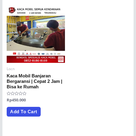
Locn
Kaca Mobil Banjaran
Bergaransi | Cepat 2 Jam |
Bisa ke Rumah
Rated
Rp
450.000
0
out
of
Add To Cart
5