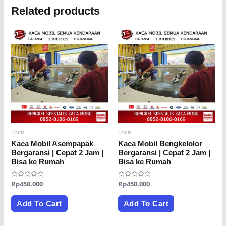
Related products
Locn
Locn
Kaca Mobil Asempapak
Kaca Mobil Bengkelolor
Bergaransi | Cepat 2 Jam |
Bergaransi | Cepat 2 Jam |
Bisa ke Rumah
Bisa ke Rumah
Rated
Rp
450.000
Rated
Rp
450.000
0
0
out
out
of
of
Add To Cart
Add To Cart
5
5