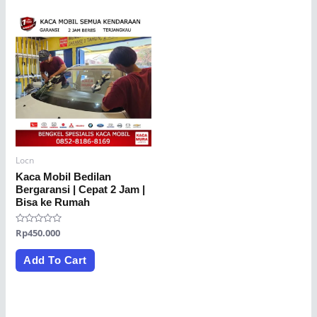
Locn
Kaca Mobil Bedilan
Bergaransi | Cepat 2 Jam |
Bisa ke Rumah
Rated
Rp
450.000
0
out
of
Add To Cart
5