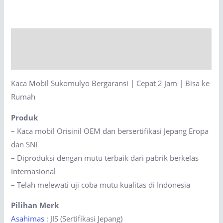
Bergaransi
|
Cepat
Description
2
Jam
Reviews (0)
|
Kaca Mobil Sukomulyo Bergaransi | Cepat 2 Jam | Bisa ke
Bisa
Rumah
ke
Rumah
Produk
quantity
– Kaca mobil Orisinil OEM dan bersertifikasi Jepang Eropa
dan SNI
– Diproduksi dengan mutu terbaik dari pabrik berkelas
Internasional
– Telah melewati uji coba mutu kualitas di Indonesia
Pilihan Merk
Asahimas
: JIS (Sertifikasi Jepang)