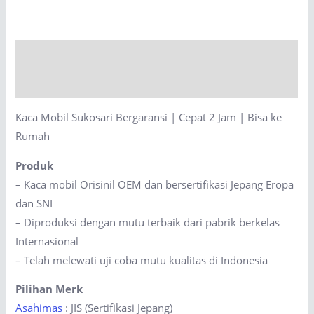
Bergaransi
|
Cepat
Description
2
Jam
Reviews (0)
|
Kaca Mobil Sukosari Bergaransi | Cepat 2 Jam | Bisa ke
Bisa
Rumah
ke
Rumah
Produk
quantity
– Kaca mobil Orisinil OEM dan bersertifikasi Jepang Eropa
dan SNI
– Diproduksi dengan mutu terbaik dari pabrik berkelas
Internasional
– Telah melewati uji coba mutu kualitas di Indonesia
Pilihan Merk
Asahimas
: JIS (Sertifikasi Jepang)