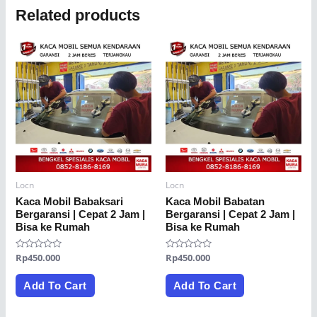
Related products
Locn
Locn
Kaca Mobil Babaksari
Kaca Mobil Babatan
Bergaransi | Cepat 2 Jam |
Bergaransi | Cepat 2 Jam |
Bisa ke Rumah
Bisa ke Rumah
Rated
Rp
450.000
Rated
Rp
450.000
0
0
out
out
of
of
Add To Cart
Add To Cart
5
5