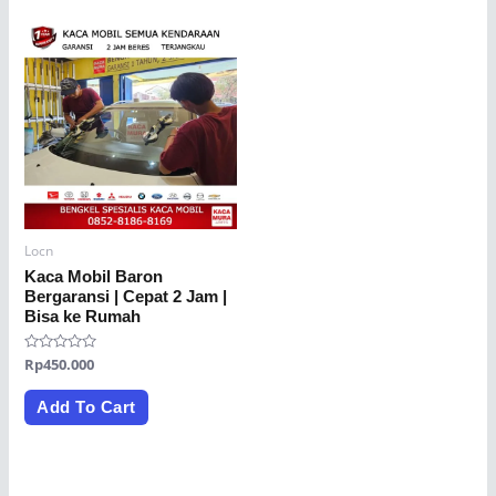
Locn
Kaca Mobil Baron
Bergaransi | Cepat 2 Jam |
Bisa ke Rumah
Rated
Rp
450.000
0
out
of
Add To Cart
5