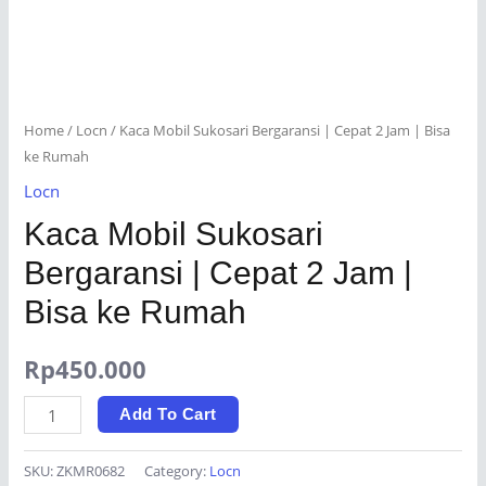
Home
/
Locn
/ Kaca Mobil Sukosari Bergaransi | Cepat 2 Jam | Bisa
ke Rumah
Locn
Kaca Mobil Sukosari
Bergaransi | Cepat 2 Jam |
Bisa ke Rumah
Rp
450.000
Kaca
Add To Cart
Mobil
Sukosari
SKU:
ZKMR0682
Category:
Locn