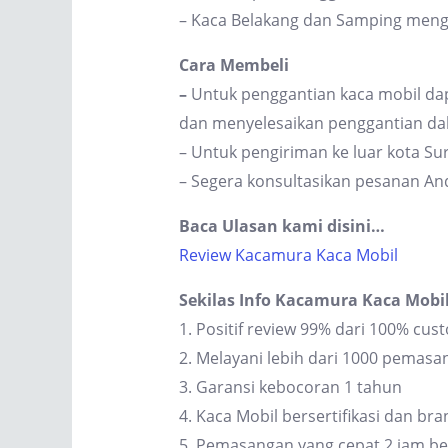
– Kaca Belakang dan Samping men
Cara Membeli
–
Untuk penggantian kaca mobil dap
dan menyelesaikan penggantian dal
– Untuk pengiriman ke luar kota S
– Segera konsultasikan pesanan An
Baca Ulasan kami disini…
Review Kacamura Kaca Mobil
Sekilas Info Kacamura Kaca Mobi
1. Positif review 99% dari 100% cus
2. Melayani lebih dari 1000 pemas
3. Garansi kebocoran 1 tahun
4. Kaca Mobil bersertifikasi dan br
5. Pemasangan yang cepat 2 jam be