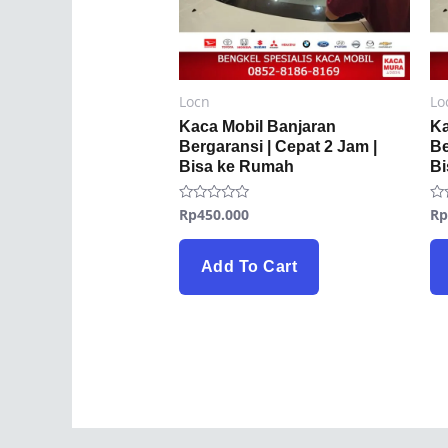
Locn
Lo
Kaca Mobil Banjaran
Ka
Bergaransi | Cepat 2 Jam |
Be
Bisa ke Rumah
B
Rp
450.000
R
Rated
Ra
0
0
out
ou
of
of
5
5
Add To Cart