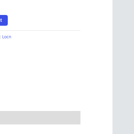
t
y:
Locn