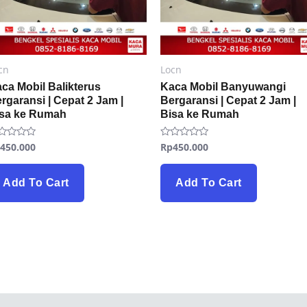
cn
Locn
ca Mobil Balikterus
Kaca Mobil Banyuwangi
rgaransi | Cepat 2 Jam |
Bergaransi | Cepat 2 Jam |
isa ke Rumah
Bisa ke Rumah
p
450.000
Rp
450.000
ted
Rated
0
t
out
of
5
Add To Cart
Add To Cart