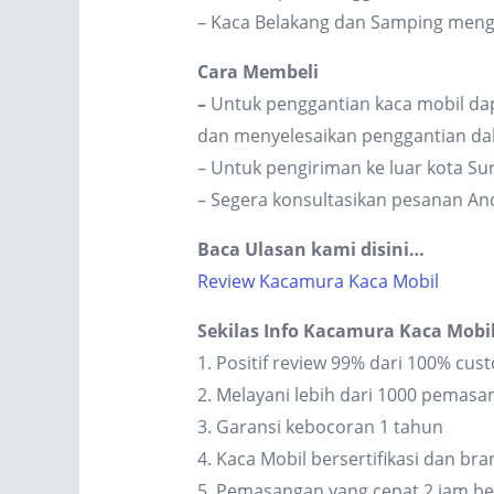
– Kaca Belakang dan Samping men
Cara Membeli
–
Untuk penggantian kaca mobil dap
dan menyelesaikan penggantian dal
– Untuk pengiriman ke luar kota S
– Segera konsultasikan pesanan An
Baca Ulasan kami disini…
Review Kacamura Kaca Mobil
Sekilas Info Kacamura Kaca Mobi
1. Positif review 99% dari 100% cus
2. Melayani lebih dari 1000 pemas
3. Garansi kebocoran 1 tahun
4. Kaca Mobil bersertifikasi dan br
5. Pemasangan yang cepat 2 jam be