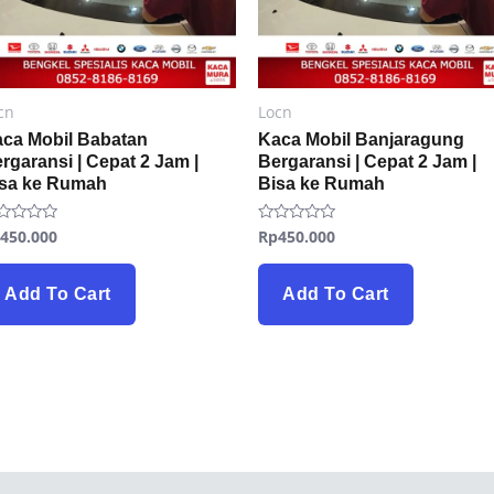
cn
Locn
ca Mobil Babatan
Kaca Mobil Banjaragung
rgaransi | Cepat 2 Jam |
Bergaransi | Cepat 2 Jam |
isa ke Rumah
Bisa ke Rumah
p
450.000
Rp
450.000
ted
Rated
0
t
out
of
5
Add To Cart
Add To Cart