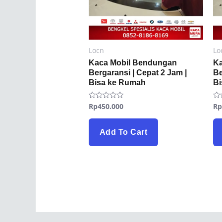
Locn
Lo
Kaca Mobil Bendungan
Ka
Bergaransi | Cepat 2 Jam |
Be
Bisa ke Rumah
B
Rp
450.000
R
Rated
Ra
0
0
out
ou
of
of
5
5
Add To Cart