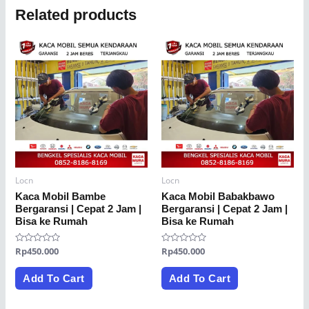
Related products
Locn
Locn
Kaca Mobil Bambe
Kaca Mobil Babakbawo
Bergaransi | Cepat 2 Jam |
Bergaransi | Cepat 2 Jam |
Bisa ke Rumah
Bisa ke Rumah
Rated
Rp
450.000
Rated
Rp
450.000
0
0
out
out
of
of
Add To Cart
Add To Cart
5
5