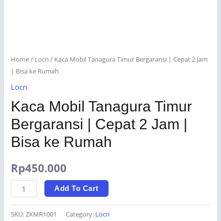
Home
/
Locn
/ Kaca Mobil Tanagura Timur Bergaransi | Cepat 2 Jam
| Bisa ke Rumah
Locn
Kaca Mobil Tanagura Timur
Bergaransi | Cepat 2 Jam |
Bisa ke Rumah
Rp
450.000
Kaca
Add To Cart
Mobil
Tanagura
SKU:
ZKMR1001
Category:
Locn