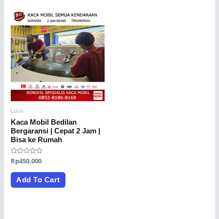
Locn
Kaca Mobil Bedilan
Bergaransi | Cepat 2 Jam |
Bisa ke Rumah
Rated
Rp
450.000
0
out
of
Add To Cart
5