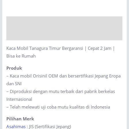
Timur
Bergaransi
|
Description
Cepat
2
Reviews (0)
Jam
Kaca Mobil Tanagura Timur Bergaransi | Cepat 2 Jam |
|
Bisa ke Rumah
Bisa
ke
Produk
Rumah
– Kaca mobil Orisinil OEM dan bersertifikasi Jepang Eropa
quantity
dan SNI
– Diproduksi dengan mutu terbaik dari pabrik berkelas
Internasional
– Telah melewati uji coba mutu kualitas di Indonesia
Pilihan Merk
Asahimas
: JIS (Sertifikasi Jepang)