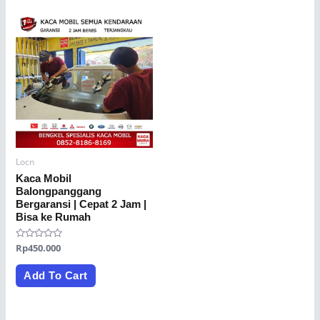
Locn
Kaca Mobil
Balongpanggang
Bergaransi | Cepat 2 Jam |
Bisa ke Rumah
Rated
Rp
450.000
0
out
of
Add To Cart
5