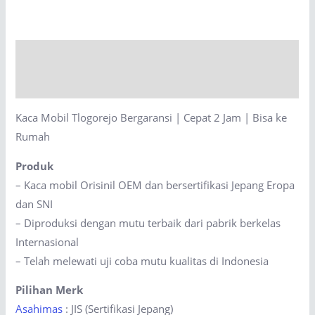
Bergaransi
|
Cepat
Description
2
Jam
Reviews (0)
|
Kaca Mobil Tlogorejo Bergaransi | Cepat 2 Jam | Bisa ke
Bisa
Rumah
ke
Rumah
Produk
quantity
– Kaca mobil Orisinil OEM dan bersertifikasi Jepang Eropa
dan SNI
– Diproduksi dengan mutu terbaik dari pabrik berkelas
Internasional
– Telah melewati uji coba mutu kualitas di Indonesia
Pilihan Merk
Asahimas
: JIS (Sertifikasi Jepang)