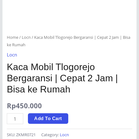
Home
/
Locn
/ Kaca Mobil Tlogorejo Bergaransi | Cepat 2 Jam | Bisa
ke Rumah
Locn
Kaca Mobil Tlogorejo
Bergaransi | Cepat 2 Jam |
Bisa ke Rumah
Rp
450.000
Kaca
Add To Cart
Mobil
Tlogorejo
SKU:
ZKMR0721
Category:
Locn