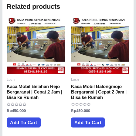
Related products
Locn
Locn
Kaca Mobil Belahan Rejo
Kaca Mobil Balongmojo
Bergaransi | Cepat 2 Jam |
Bergaransi | Cepat 2 Jam |
Bisa ke Rumah
Bisa ke Rumah
Rated
Rp
450.000
Rated
Rp
450.000
0
0
out
out
of
of
Add To Cart
Add To Cart
5
5