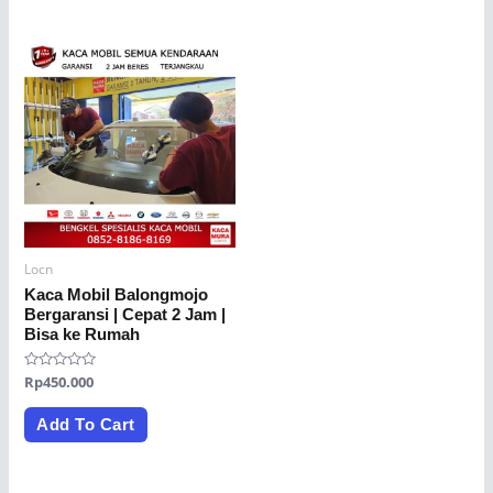
Locn
Kaca Mobil Balongmojo
Bergaransi | Cepat 2 Jam |
Bisa ke Rumah
Rated
Rp
450.000
0
out
of
Add To Cart
5