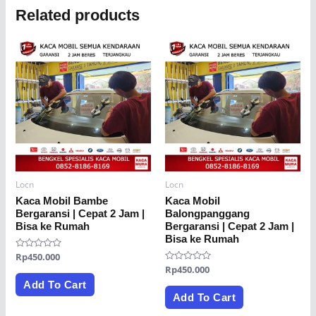
Related products
Locn
Locn
Kaca Mobil Bambe
Kaca Mobil
Bergaransi | Cepat 2 Jam |
Balongpanggang
Bisa ke Rumah
Bergaransi | Cepat 2 Jam |
Bisa ke Rumah
Rated
Rp
450.000
0
Rated
Rp
450.000
out
0
of
Add To Cart
out
5
of
Add To Cart
5