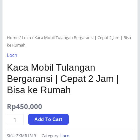
Home
/
Locn
/ Kaca Mobil Tulangan Bergaransi | Cepat 2 Jam | Bisa
ke Rumah
Locn
Kaca Mobil Tulangan
Bergaransi | Cepat 2 Jam |
Bisa ke Rumah
Rp
450.000
Kaca
Add To Cart
Mobil
Tulangan
SKU:
ZKMR1313
Category:
Locn