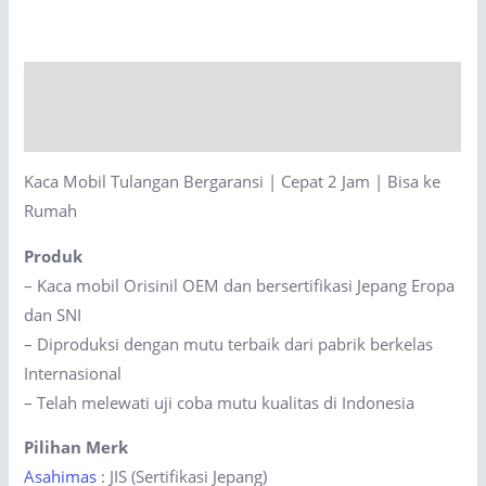
Bergaransi
|
Cepat
Description
2
Jam
Reviews (0)
|
Kaca Mobil Tulangan Bergaransi | Cepat 2 Jam | Bisa ke
Bisa
Rumah
ke
Rumah
Produk
quantity
– Kaca mobil Orisinil OEM dan bersertifikasi Jepang Eropa
dan SNI
– Diproduksi dengan mutu terbaik dari pabrik berkelas
Internasional
– Telah melewati uji coba mutu kualitas di Indonesia
Pilihan Merk
Asahimas
: JIS (Sertifikasi Jepang)