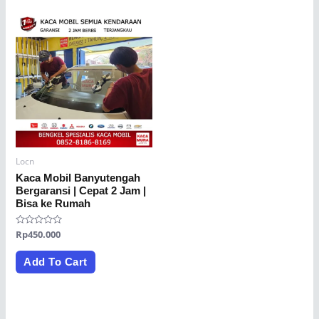
Locn
Kaca Mobil Banyutengah
Bergaransi | Cepat 2 Jam |
Bisa ke Rumah
Rated
Rp
450.000
0
out
of
Add To Cart
5