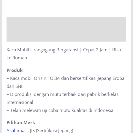
Bergaransi
|
Cepat
Description
2
Jam
Reviews (0)
|
Kaca Mobil Urangagung Bergaransi | Cepat 2 Jam | Bisa
Bisa
ke Rumah
ke
Rumah
Produk
quantity
– Kaca mobil Orisinil OEM dan bersertifikasi Jepang Eropa
dan SNI
– Diproduksi dengan mutu terbaik dari pabrik berkelas
Internasional
– Telah melewati uji coba mutu kualitas di Indonesia
Pilihan Merk
Asahimas
: JIS (Sertifikasi Jepang)