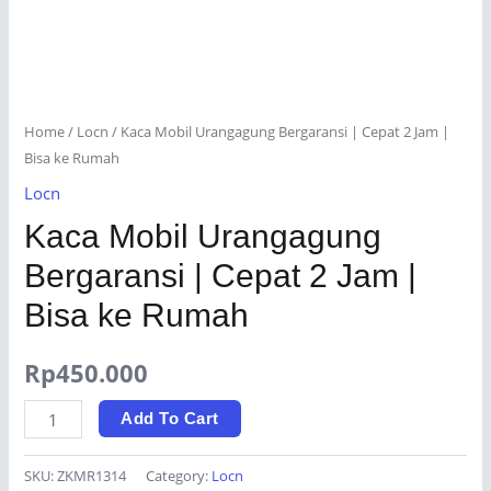
Home
/
Locn
/ Kaca Mobil Urangagung Bergaransi | Cepat 2 Jam |
Bisa ke Rumah
Locn
Kaca Mobil Urangagung
Bergaransi | Cepat 2 Jam |
Bisa ke Rumah
Rp
450.000
Kaca
Add To Cart
Mobil
Urangagung
SKU:
ZKMR1314
Category:
Locn