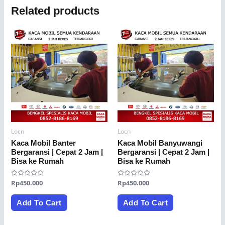
Related products
Locn
Locn
Kaca Mobil Banter
Kaca Mobil Banyuwangi
Bergaransi | Cepat 2 Jam |
Bergaransi | Cepat 2 Jam |
Bisa ke Rumah
Bisa ke Rumah
Rated
Rp
450.000
Rated
Rp
450.000
0
0
out
out
of
of
Add To Cart
Add To Cart
5
5