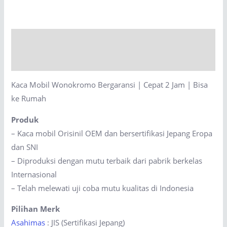
Bergaransi
|
Cepat
Description
2
Jam
Reviews (0)
|
Kaca Mobil Wonokromo Bergaransi | Cepat 2 Jam | Bisa
Bisa
ke Rumah
ke
Rumah
Produk
quantity
– Kaca mobil Orisinil OEM dan bersertifikasi Jepang Eropa
dan SNI
– Diproduksi dengan mutu terbaik dari pabrik berkelas
Internasional
– Telah melewati uji coba mutu kualitas di Indonesia
Pilihan Merk
Asahimas
: JIS (Sertifikasi Jepang)