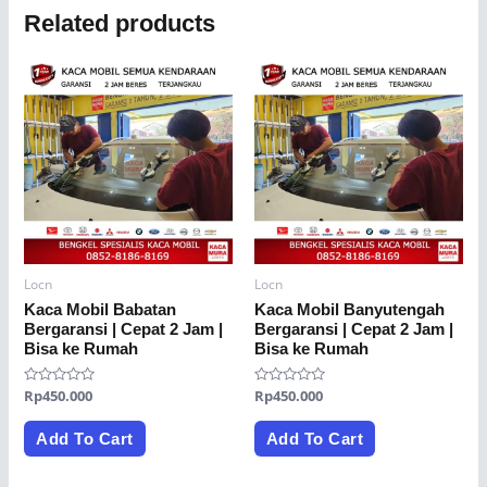
Related products
Locn
Locn
Kaca Mobil Babatan
Kaca Mobil Banyutengah
Bergaransi | Cepat 2 Jam |
Bergaransi | Cepat 2 Jam |
Bisa ke Rumah
Bisa ke Rumah
Rated
Rp
450.000
Rated
Rp
450.000
0
0
out
out
of
of
Add To Cart
Add To Cart
5
5