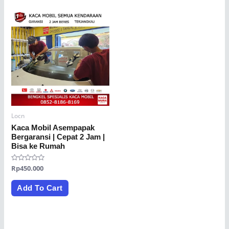
Locn
Kaca Mobil Asempapak
Bergaransi | Cepat 2 Jam |
Bisa ke Rumah
Rated
Rp
450.000
0
out
of
Add To Cart
5