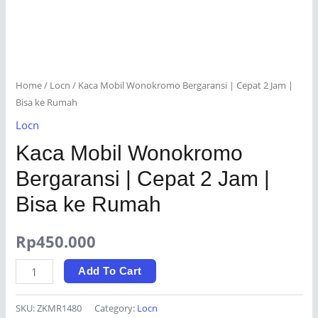
Home
/
Locn
/ Kaca Mobil Wonokromo Bergaransi | Cepat 2 Jam |
Bisa ke Rumah
Locn
Kaca Mobil Wonokromo
Bergaransi | Cepat 2 Jam |
Bisa ke Rumah
Rp
450.000
Kaca
Add To Cart
Mobil
Wonokromo
SKU:
ZKMR1480
Category:
Locn