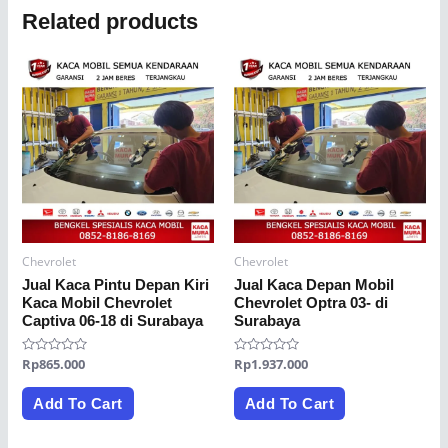
Related products
Chevrolet
Chevrolet
Jual Kaca Pintu Depan Kiri
Jual Kaca Depan Mobil
Kaca Mobil Chevrolet
Chevrolet Optra 03- di
Captiva 06-18 di Surabaya
Surabaya
Rated
Rp
865.000
Rated
Rp
1.937.000
0
0
out
out
of
of
Add To Cart
Add To Cart
5
5