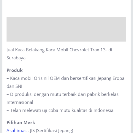
Kaca
Mobil
Chevrolet
Description
Trax
13-
Reviews (0)
di
Jual Kaca Belakang Kaca Mobil Chevrolet Trax 13- di
Surabaya
Surabaya
quantity
Produk
– Kaca mobil Orisinil OEM dan bersertifikasi Jepang Eropa
dan SNI
– Diproduksi dengan mutu terbaik dari pabrik berkelas
Internasional
– Telah melewati uji coba mutu kualitas di Indonesia
Pilihan Merk
Asahimas
: JIS (Sertifikasi Jepang)