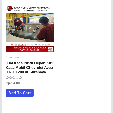
Chevrolet
Jual Kaca Pintu Depan Kiri
Kaca Mobil Chevrolet Aveo
99-11 T200 di Surabaya
Rated
Rp
784.000
0
out
of
Add To Cart
5