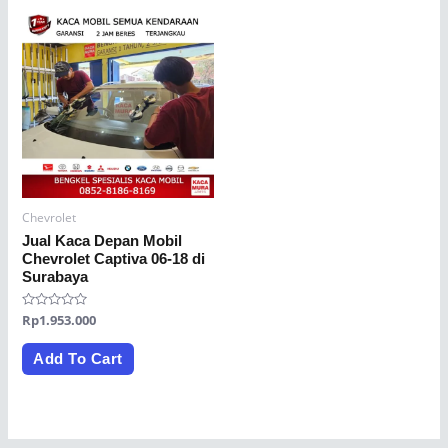
Chevrolet
Jual Kaca Depan Mobil
Chevrolet Captiva 06-18 di
Surabaya
Rated
Rp
1.953.000
0
out
of
Add To Cart
5