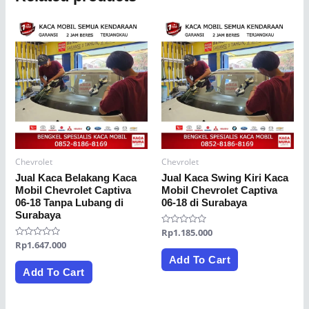
Chevrolet
Chevrolet
Jual Kaca Belakang Kaca
Jual Kaca Swing Kiri Kaca
Mobil Chevrolet Captiva
Mobil Chevrolet Captiva
06-18 Tanpa Lubang di
06-18 di Surabaya
Surabaya
Rated
Rp
1.185.000
0
Rated
Rp
1.647.000
out
0
of
Add To Cart
out
5
of
Add To Cart
5