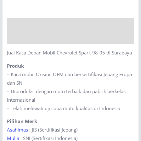
Mobil
Chevrolet
Spark
Description
98-
05
Reviews (0)
di
Jual Kaca Depan Mobil Chevrolet Spark 98-05 di Surabaya
Surabaya
quantity
Produk
– Kaca mobil Orisinil OEM dan bersertifikasi Jepang Eropa
dan SNI
– Diproduksi dengan mutu terbaik dari pabrik berkelas
Internasional
– Telah melewati uji coba mutu kualitas di Indonesia
Pilihan Merk
Asahimas
: JIS (Sertifikasi Jepang)
Mulia
: SNI (Sertifikasi Indonesia)