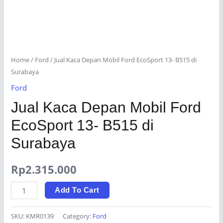
Home
/
Ford
/ Jual Kaca Depan Mobil Ford EcoSport 13- B515 di
Surabaya
Ford
Jual Kaca Depan Mobil Ford
EcoSport 13- B515 di
Surabaya
Rp
2.315.000
Jual
Add To Cart
Kaca
Depan
SKU:
KMR0139
Category:
Ford