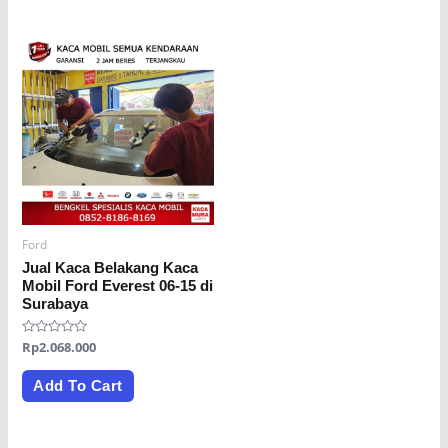
Ford
Jual Kaca Belakang Kaca
Mobil Ford Everest 06-15 di
Surabaya
Rated
Rp
2.068.000
0
out
of
Add To Cart
5