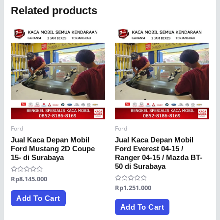
Related products
Ford
Ford
Jual Kaca Depan Mobil
Jual Kaca Depan Mobil
Ford Mustang 2D Coupe
Ford Everest 04-15 /
15- di Surabaya
Ranger 04-15 / Mazda BT-
50 di Surabaya
Rated
Rp
8.145.000
0
Rated
Rp
1.251.000
out
0
of
Add To Cart
out
5
of
Add To Cart
5