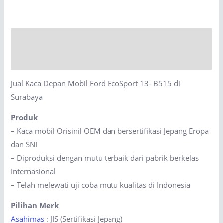
Mobil
Ford
EcoSport
Description
13-
B515
Reviews (0)
di
Jual Kaca Depan Mobil Ford EcoSport 13- B515 di
Surabaya
Surabaya
quantity
Produk
– Kaca mobil Orisinil OEM dan bersertifikasi Jepang Eropa
dan SNI
– Diproduksi dengan mutu terbaik dari pabrik berkelas
Internasional
– Telah melewati uji coba mutu kualitas di Indonesia
Pilihan Merk
Asahimas
: JIS (Sertifikasi Jepang)