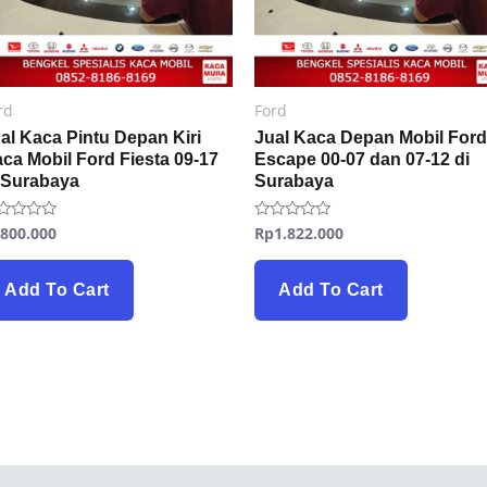
rd
Ford
al Kaca Pintu Depan Kiri
Jual Kaca Depan Mobil Ford
ca Mobil Ford Fiesta 09-17
Escape 00-07 dan 07-12 di
 Surabaya
Surabaya
p
800.000
Rp
1.822.000
ted
Rated
0
t
out
of
5
Add To Cart
Add To Cart