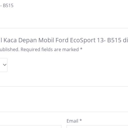
- B515
Jual Kaca Depan Mobil Ford EcoSport 13- B515 d
published.
Required fields are marked
*
Email
*