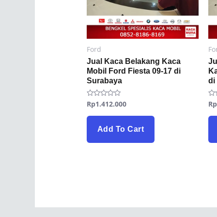
Ford
Fo
Jual Kaca Belakang Kaca
Ju
Mobil Ford Fiesta 09-17 di
Ka
Surabaya
di
Rp
1.412.000
R
Rated
Ra
0
0
out
ou
of
of
5
5
Add To Cart