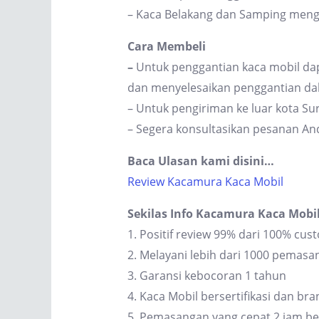
– Kaca Belakang dan Samping men
Cara Membeli
–
Untuk penggantian kaca mobil dap
dan menyelesaikan penggantian dal
– Untuk pengiriman ke luar kota S
– Segera konsultasikan pesanan An
Baca Ulasan kami disini…
Review Kacamura Kaca Mobil
Sekilas Info Kacamura Kaca Mobi
1. Positif review 99% dari 100% cus
2. Melayani lebih dari 1000 pemas
3. Garansi kebocoran 1 tahun
4. Kaca Mobil bersertifikasi dan br
5. Pemasangan yang cepat 2 jam be