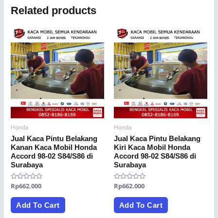
Related products
Honda
Honda
Jual Kaca Pintu Belakang
Jual Kaca Pintu Belakang
Kanan Kaca Mobil Honda
Kiri Kaca Mobil Honda
Accord 98-02 S84/S86 di
Accord 98-02 S84/S86 di
Surabaya
Surabaya
Rated
Rp
662.000
Rated
Rp
662.000
0
0
out
out
of
of
Add To Cart
Add To Cart
5
5