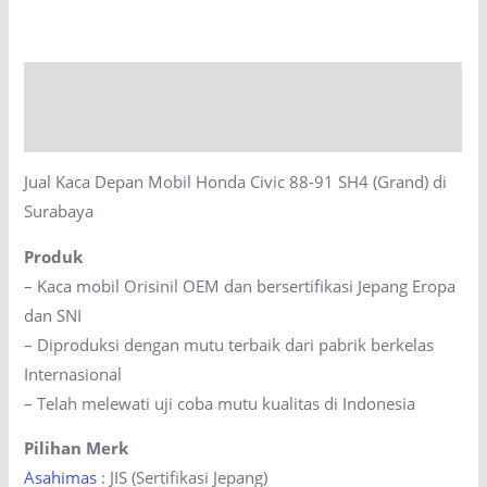
Mobil
Honda
Civic
Description
88-
91
Reviews (0)
SH4
Jual Kaca Depan Mobil Honda Civic 88-91 SH4 (Grand) di
(Grand)
Surabaya
di
Surabaya
Produk
quantity
– Kaca mobil Orisinil OEM dan bersertifikasi Jepang Eropa
dan SNI
– Diproduksi dengan mutu terbaik dari pabrik berkelas
Internasional
– Telah melewati uji coba mutu kualitas di Indonesia
Pilihan Merk
Asahimas
: JIS (Sertifikasi Jepang)