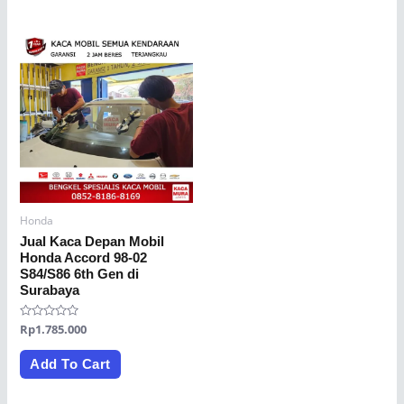
Honda
Jual Kaca Depan Mobil
Honda Accord 98-02
S84/S86 6th Gen di
Surabaya
Rated
Rp
1.785.000
0
out
of
Add To Cart
5