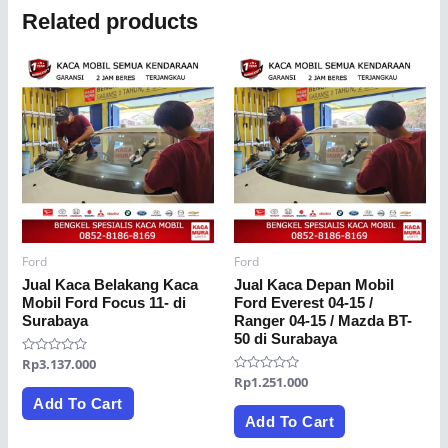
Related products
Ford
Ford
Jual Kaca Belakang Kaca
Jual Kaca Depan Mobil
Mobil Ford Focus 11- di
Ford Everest 04-15 /
Surabaya
Ranger 04-15 / Mazda BT-
50 di Surabaya
Rated
Rp
3.137.000
0
Rated
Rp
1.251.000
out
0
of
Add To Cart
out
5
of
Add To Cart
5