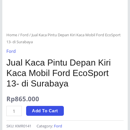
Home
/
Ford
/ Jual Kaca Pintu Depan Kiri Kaca Mobil Ford EcoSport
13- di Surabaya
Ford
Jual Kaca Pintu Depan Kiri
Kaca Mobil Ford EcoSport
13- di Surabaya
Rp
865.000
Jual
Add To Cart
Kaca
Pintu
SKU:
KMR0141
Category:
Ford