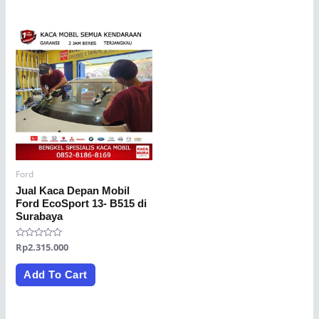
Ford
Jual Kaca Depan Mobil
Ford EcoSport 13- B515 di
Surabaya
Rated
Rp
2.315.000
0
out
of
Add To Cart
5