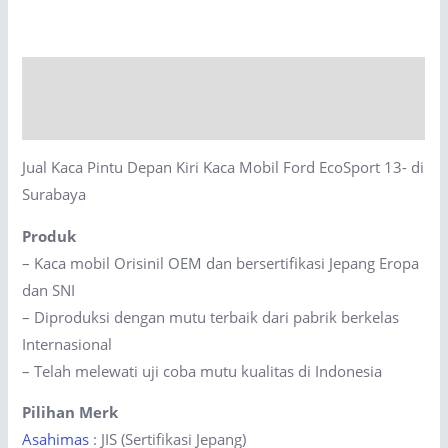
Depan
Kiri
Kaca
Description
Mobil
Ford
Reviews (0)
EcoSport
Jual Kaca Pintu Depan Kiri Kaca Mobil Ford EcoSport 13- di
13-
Surabaya
di
Surabaya
Produk
quantity
– Kaca mobil Orisinil OEM dan bersertifikasi Jepang Eropa
dan SNI
– Diproduksi dengan mutu terbaik dari pabrik berkelas
Internasional
– Telah melewati uji coba mutu kualitas di Indonesia
Pilihan Merk
Asahimas
: JIS (Sertifikasi Jepang)