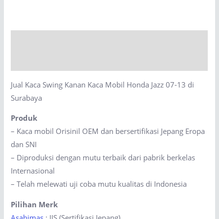
Kanan
Kaca
Mobil
Description
Honda
Jazz
Reviews (0)
07-
Jual Kaca Swing Kanan Kaca Mobil Honda Jazz 07-13 di
13
Surabaya
di
Surabaya
Produk
quantity
– Kaca mobil Orisinil OEM dan bersertifikasi Jepang Eropa
dan SNI
– Diproduksi dengan mutu terbaik dari pabrik berkelas
Internasional
– Telah melewati uji coba mutu kualitas di Indonesia
Pilihan Merk
Asahimas
: JIS (Sertifikasi Jepang)