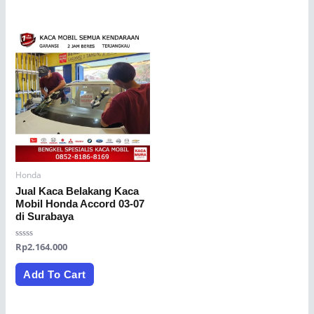
Honda
Jual Kaca Belakang Kaca
Mobil Honda Accord 03-07
di Surabaya
Rated
Rp
2.164.000
0
out
of
Add To Cart
5