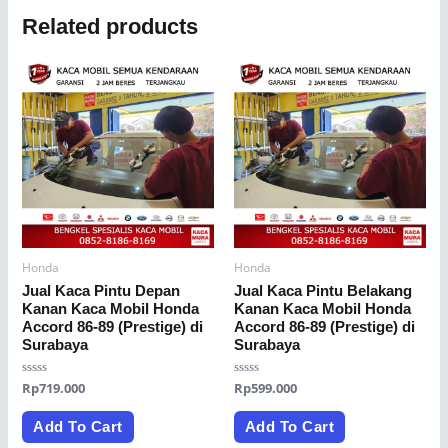
Related products
Honda
Honda
Jual Kaca Pintu Depan
Jual Kaca Pintu Belakang
Kanan Kaca Mobil Honda
Kanan Kaca Mobil Honda
Accord 86-89 (Prestige) di
Accord 86-89 (Prestige) di
Surabaya
Surabaya
Rated
Rp
719.000
Rated
Rp
599.000
0
0
out
out
of
of
Add To Cart
Add To Cart
5
5