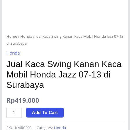
Home
/
Honda
/ Jual Kaca Swing Kanan Kaca Mobil Honda Jazz 07-13
di Surabaya
Honda
Jual Kaca Swing Kanan Kaca
Mobil Honda Jazz 07-13 di
Surabaya
Rp
419.000
Jual
Add To Cart
Kaca
Swing
SKU:
KMR0290
Category:
Honda