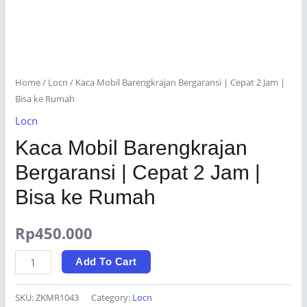
Home
/
Locn
/ Kaca Mobil Barengkrajan Bergaransi | Cepat 2 Jam |
Bisa ke Rumah
Locn
Kaca Mobil Barengkrajan
Bergaransi | Cepat 2 Jam |
Bisa ke Rumah
Rp
450.000
Kaca
Add To Cart
Mobil
Barengkrajan
SKU:
ZKMR1043
Category:
Locn