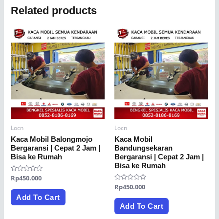
Related products
Locn
Locn
Kaca Mobil Balongmojo
Kaca Mobil
Bergaransi | Cepat 2 Jam |
Bandungsekaran
Bisa ke Rumah
Bergaransi | Cepat 2 Jam |
Bisa ke Rumah
Rated
Rp
450.000
0
Rated
Rp
450.000
out
0
of
Add To Cart
out
5
of
Add To Cart
5