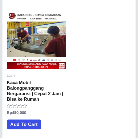
Locn
Kaca Mobil
Balongpanggang
Bergaransi | Cepat 2 Jam |
Bisa ke Rumah
Rated
Rp
450.000
0
out
of
Add To Cart
5