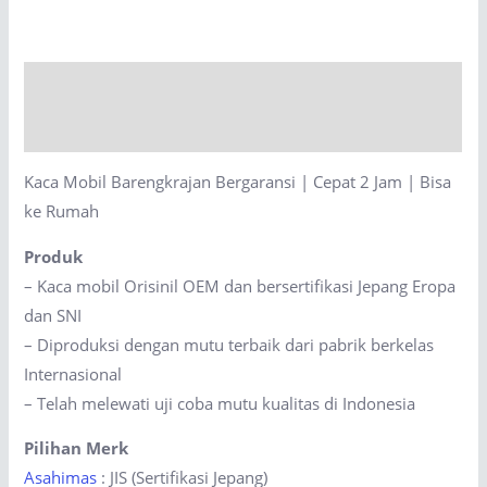
Bergaransi
|
Cepat
Description
2
Jam
Reviews (0)
|
Kaca Mobil Barengkrajan Bergaransi | Cepat 2 Jam | Bisa
Bisa
ke Rumah
ke
Rumah
Produk
quantity
– Kaca mobil Orisinil OEM dan bersertifikasi Jepang Eropa
dan SNI
– Diproduksi dengan mutu terbaik dari pabrik berkelas
Internasional
– Telah melewati uji coba mutu kualitas di Indonesia
Pilihan Merk
Asahimas
: JIS (Sertifikasi Jepang)