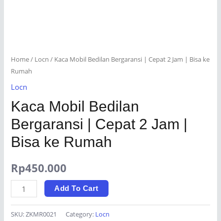
Home
/
Locn
/ Kaca Mobil Bedilan Bergaransi | Cepat 2 Jam | Bisa ke
Rumah
Locn
Kaca Mobil Bedilan
Bergaransi | Cepat 2 Jam |
Bisa ke Rumah
Rp
450.000
Kaca
Add To Cart
Mobil
Bedilan
SKU:
ZKMR0021
Category:
Locn