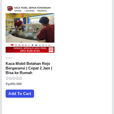
Locn
Kaca Mobil Belahan Rejo
Bergaransi | Cepat 2 Jam |
Bisa ke Rumah
Rated
Rp
450.000
0
out
of
Add To Cart
5