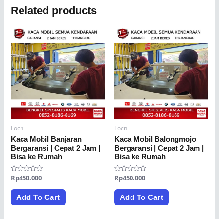
Related products
Locn
Locn
Kaca Mobil Banjaran
Kaca Mobil Balongmojo
Bergaransi | Cepat 2 Jam |
Bergaransi | Cepat 2 Jam |
Bisa ke Rumah
Bisa ke Rumah
Rated
Rp
450.000
Rated
Rp
450.000
0
0
out
out
of
of
Add To Cart
Add To Cart
5
5