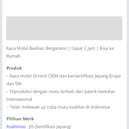
Bergaransi
|
Cepat
Description
2
Jam
Reviews (0)
|
Kaca Mobil Bedilan Bergaransi | Cepat 2 Jam | Bisa ke
Bisa
Rumah
ke
Rumah
Produk
quantity
– Kaca mobil Orisinil OEM dan bersertifikasi Jepang Eropa
dan SNI
– Diproduksi dengan mutu terbaik dari pabrik berkelas
Internasional
– Telah melewati uji coba mutu kualitas di Indonesia
Pilihan Merk
Asahimas
: JIS (Sertifikasi Jepang)