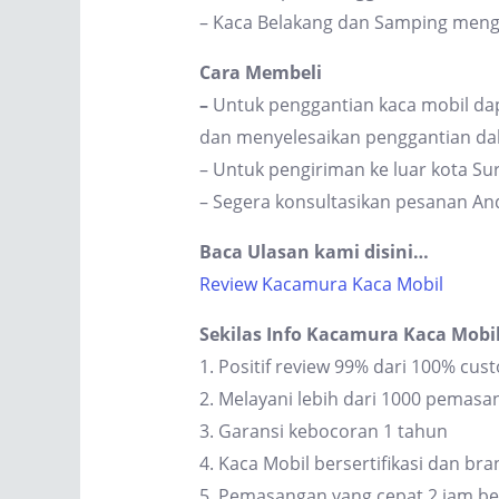
– Kaca Belakang dan Samping men
Cara Membeli
–
Untuk penggantian kaca mobil dap
dan menyelesaikan penggantian dal
– Untuk pengiriman ke luar kota S
– Segera konsultasikan pesanan An
Baca Ulasan kami disini…
Review Kacamura Kaca Mobil
Sekilas Info Kacamura Kaca Mobi
1. Positif review 99% dari 100% cus
2. Melayani lebih dari 1000 pemas
3. Garansi kebocoran 1 tahun
4. Kaca Mobil bersertifikasi dan br
5. Pemasangan yang cepat 2 jam be