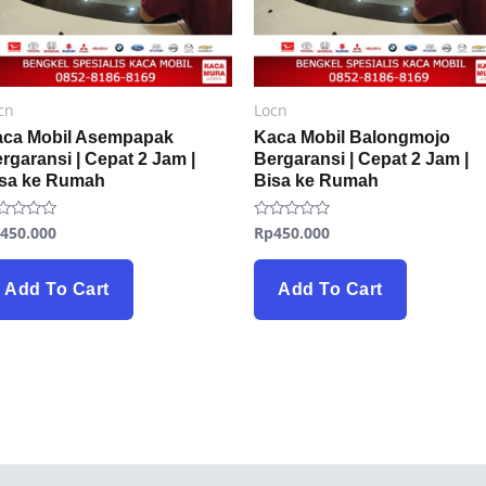
cn
Locn
aca Mobil Asempapak
Kaca Mobil Balongmojo
rgaransi | Cepat 2 Jam |
Bergaransi | Cepat 2 Jam |
isa ke Rumah
Bisa ke Rumah
p
450.000
Rp
450.000
ted
Rated
0
t
out
of
5
Add To Cart
Add To Cart