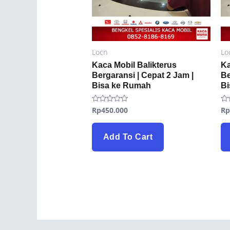
Locn
Lo
Kaca Mobil Balikterus
K
Bergaransi | Cepat 2 Jam |
Be
Bisa ke Rumah
B
Rp
450.000
R
Rated
Ra
0
0
out
ou
of
of
5
5
Add To Cart