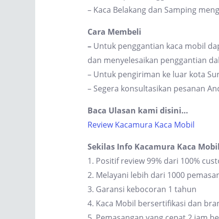
– Kaca Belakang dan Samping men
Cara Membeli
–
Untuk penggantian kaca mobil dap
dan menyelesaikan penggantian dal
– Untuk pengiriman ke luar kota S
– Segera konsultasikan pesanan An
Baca Ulasan kami disini…
Review Kacamura Kaca Mobil
Sekilas Info Kacamura Kaca Mobi
1. Positif review 99% dari 100% cus
2. Melayani lebih dari 1000 pemas
3. Garansi kebocoran 1 tahun
4. Kaca Mobil bersertifikasi dan br
5. Pemasangan yang cepat 2 jam be