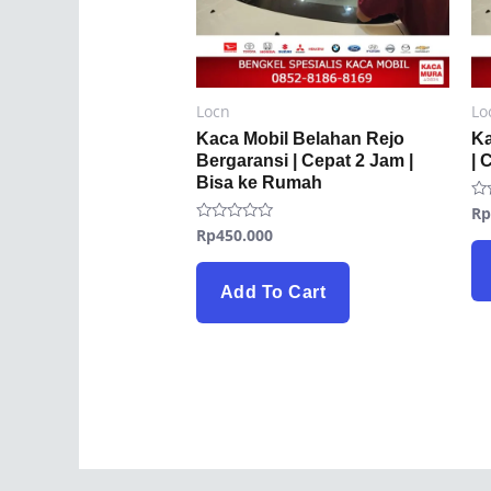
Locn
Lo
Kaca Mobil Belahan Rejo
Ka
Bergaransi | Cepat 2 Jam |
| 
Bisa ke Rumah
R
Ra
0
Rp
450.000
Rated
ou
0
of
out
5
of
5
Add To Cart