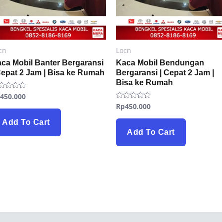
cn
Locn
ca Mobil Banter Bergaransi
Kaca Mobil Bendungan
Cepat 2 Jam | Bisa ke Rumah
Bergaransi | Cepat 2 Jam |
Bisa ke Rumah
p
450.000
ted
Rp
450.000
Rated
t
0
out
Add To Cart
of
5
Add To Cart