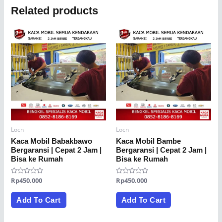
Related products
Locn
Locn
Kaca Mobil Babakbawo
Kaca Mobil Bambe
Bergaransi | Cepat 2 Jam |
Bergaransi | Cepat 2 Jam |
Bisa ke Rumah
Bisa ke Rumah
Rated
Rp
450.000
Rated
Rp
450.000
0
0
out
out
of
of
Add To Cart
Add To Cart
5
5