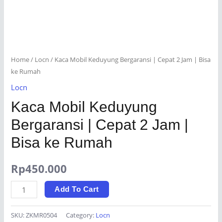
Home
/
Locn
/ Kaca Mobil Keduyung Bergaransi | Cepat 2 Jam | Bisa
ke Rumah
Locn
Kaca Mobil Keduyung
Bergaransi | Cepat 2 Jam |
Bisa ke Rumah
Rp
450.000
Kaca
Add To Cart
Mobil
Keduyung
SKU:
ZKMR0504
Category:
Locn