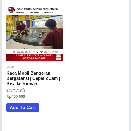
Locn
Kaca Mobil Bangeran
Bergaransi | Cepat 2 Jam |
Bisa ke Rumah
Rated
Rp
450.000
0
out
of
Add To Cart
5