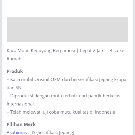
Bergaransi
|
Cepat
Description
2
Jam
Reviews (0)
|
Kaca Mobil Keduyung Bergaransi | Cepat 2 Jam | Bisa ke
Bisa
Rumah
ke
Rumah
Produk
quantity
– Kaca mobil Orisinil OEM dan bersertifikasi Jepang Eropa
dan SNI
– Diproduksi dengan mutu terbaik dari pabrik berkelas
Internasional
– Telah melewati uji coba mutu kualitas di Indonesia
Pilihan Merk
Asahimas
: JIS (Sertifikasi Jepang)