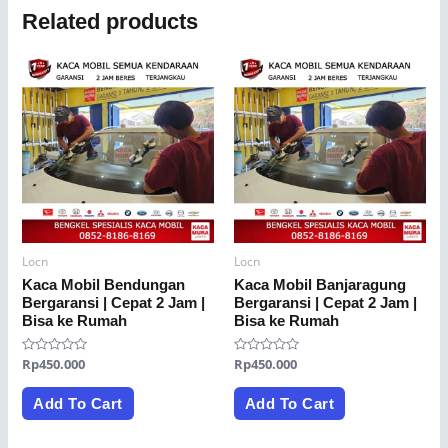
Related products
Locn
Locn
Kaca Mobil Bendungan
Kaca Mobil Banjaragung
Bergaransi | Cepat 2 Jam |
Bergaransi | Cepat 2 Jam |
Bisa ke Rumah
Bisa ke Rumah
Rated
Rp
450.000
Rated
Rp
450.000
0
0
out
out
of
of
Add To Cart
Add To Cart
5
5