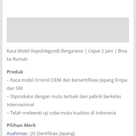
Bergaransi
|
Cepat
Description
2
Jam
Reviews (0)
|
Kaca Mobil Kepuhlegundi Bergaransi | Cepat 2 Jam | Bisa
Bisa
ke Rumah
ke
Rumah
Produk
quantity
– Kaca mobil Orisinil OEM dan bersertifikasi Jepang Eropa
dan SNI
– Diproduksi dengan mutu terbaik dari pabrik berkelas
Internasional
– Telah melewati uji coba mutu kualitas di Indonesia
Pilihan Merk
Asahimas
: JIS (Sertifikasi Jepang)