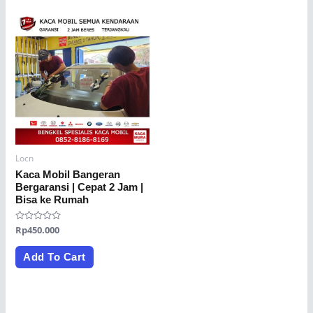
Locn
Kaca Mobil Bangeran
Bergaransi | Cepat 2 Jam |
Bisa ke Rumah
Rated
Rp
450.000
0
out
of
Add To Cart
5