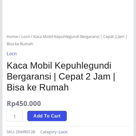
Home
/
Locn
/ Kaca Mobil Kepuhlegundi Bergaransi | Cepat 2 Jam |
Bisa ke Rumah
Locn
Kaca Mobil Kepuhlegundi
Bergaransi | Cepat 2 Jam |
Bisa ke Rumah
Rp
450.000
Kaca
Add To Cart
Mobil
Kepuhlegundi
SKU:
ZKMR0128
Category:
Locn