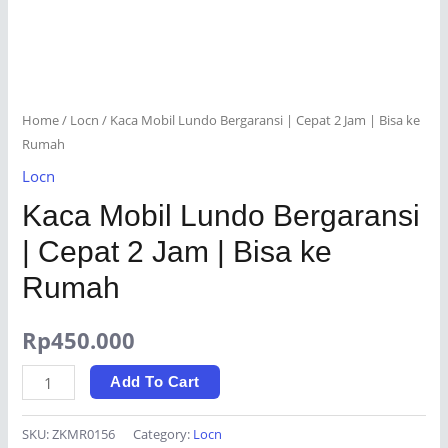
Home
/
Locn
/ Kaca Mobil Lundo Bergaransi | Cepat 2 Jam | Bisa ke
Rumah
Locn
Kaca Mobil Lundo Bergaransi
| Cepat 2 Jam | Bisa ke
Rumah
Rp
450.000
Kaca
Add To Cart
Mobil
Lundo
SKU:
ZKMR0156
Category:
Locn