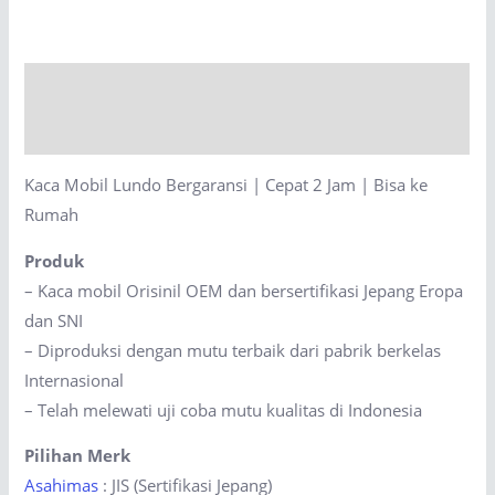
Bergaransi
|
Cepat
Description
2
Jam
Reviews (0)
|
Kaca Mobil Lundo Bergaransi | Cepat 2 Jam | Bisa ke
Bisa
Rumah
ke
Rumah
Produk
quantity
– Kaca mobil Orisinil OEM dan bersertifikasi Jepang Eropa
dan SNI
– Diproduksi dengan mutu terbaik dari pabrik berkelas
Internasional
– Telah melewati uji coba mutu kualitas di Indonesia
Pilihan Merk
Asahimas
: JIS (Sertifikasi Jepang)