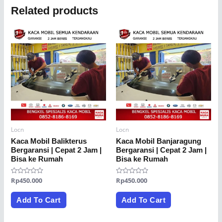
Related products
Locn
Locn
Kaca Mobil Balikterus
Kaca Mobil Banjaragung
Bergaransi | Cepat 2 Jam |
Bergaransi | Cepat 2 Jam |
Bisa ke Rumah
Bisa ke Rumah
Rated
Rp
450.000
Rated
Rp
450.000
0
0
out
out
of
of
Add To Cart
Add To Cart
5
5