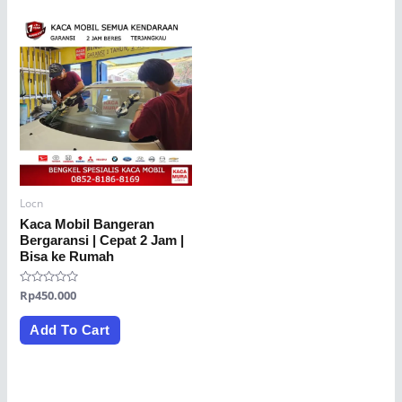
Locn
Kaca Mobil Bangeran
Bergaransi | Cepat 2 Jam |
Bisa ke Rumah
Rated
Rp
450.000
0
out
of
Add To Cart
5