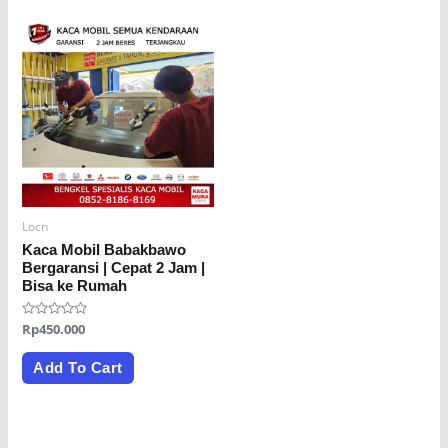
Locn
Kaca Mobil Babakbawo
Bergaransi | Cepat 2 Jam |
Bisa ke Rumah
Rated
Rp
450.000
0
out
of
Add To Cart
5