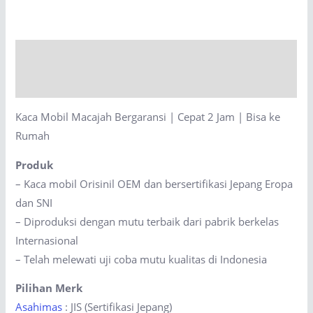
Bergaransi
|
Cepat
Description
2
Jam
Reviews (0)
|
Kaca Mobil Macajah Bergaransi | Cepat 2 Jam | Bisa ke
Bisa
Rumah
ke
Rumah
Produk
quantity
– Kaca mobil Orisinil OEM dan bersertifikasi Jepang Eropa
dan SNI
– Diproduksi dengan mutu terbaik dari pabrik berkelas
Internasional
– Telah melewati uji coba mutu kualitas di Indonesia
Pilihan Merk
Asahimas
: JIS (Sertifikasi Jepang)