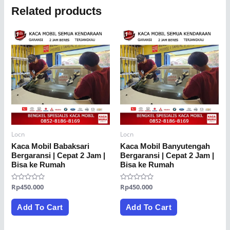
Related products
Locn
Locn
Kaca Mobil Babaksari
Kaca Mobil Banyutengah
Bergaransi | Cepat 2 Jam |
Bergaransi | Cepat 2 Jam |
Bisa ke Rumah
Bisa ke Rumah
Rated
Rp
450.000
Rated
Rp
450.000
0
0
out
out
of
of
Add To Cart
Add To Cart
5
5