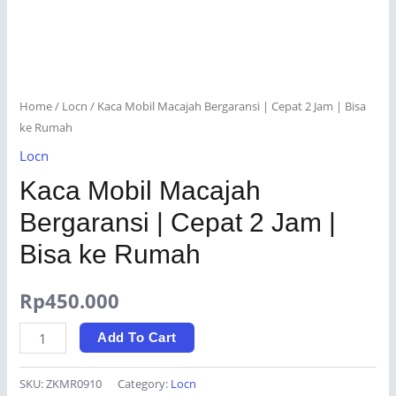
Home
/
Locn
/ Kaca Mobil Macajah Bergaransi | Cepat 2 Jam | Bisa
ke Rumah
Locn
Kaca Mobil Macajah
Bergaransi | Cepat 2 Jam |
Bisa ke Rumah
Rp
450.000
Kaca
Add To Cart
Mobil
Macajah
SKU:
ZKMR0910
Category:
Locn