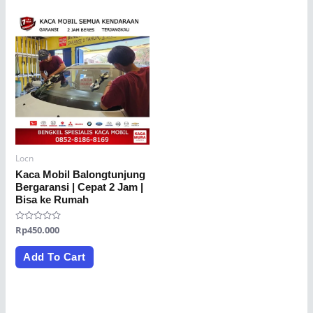
Locn
Kaca Mobil Balongtunjung
Bergaransi | Cepat 2 Jam |
Bisa ke Rumah
Rated
Rp
450.000
0
out
of
Add To Cart
5