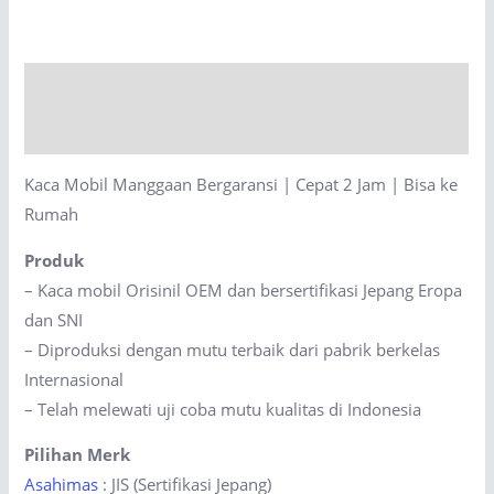
Bergaransi
|
Cepat
Description
2
Jam
Reviews (0)
|
Kaca Mobil Manggaan Bergaransi | Cepat 2 Jam | Bisa ke
Bisa
Rumah
ke
Rumah
Produk
quantity
– Kaca mobil Orisinil OEM dan bersertifikasi Jepang Eropa
dan SNI
– Diproduksi dengan mutu terbaik dari pabrik berkelas
Internasional
– Telah melewati uji coba mutu kualitas di Indonesia
Pilihan Merk
Asahimas
: JIS (Sertifikasi Jepang)