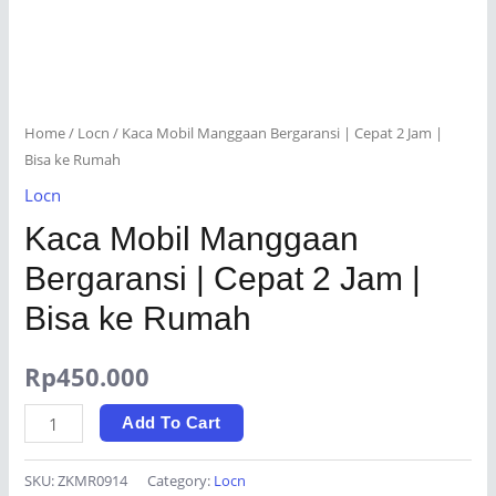
Home
/
Locn
/ Kaca Mobil Manggaan Bergaransi | Cepat 2 Jam |
Bisa ke Rumah
Locn
Kaca Mobil Manggaan
Bergaransi | Cepat 2 Jam |
Bisa ke Rumah
Rp
450.000
Kaca
Add To Cart
Mobil
Manggaan
SKU:
ZKMR0914
Category:
Locn