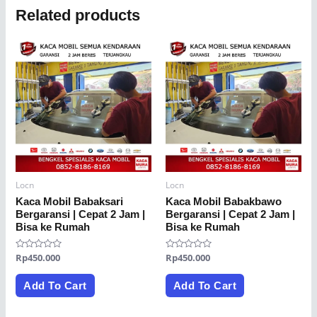
Related products
Locn
Locn
Kaca Mobil Babaksari
Kaca Mobil Babakbawo
Bergaransi | Cepat 2 Jam |
Bergaransi | Cepat 2 Jam |
Bisa ke Rumah
Bisa ke Rumah
Rated
Rp
450.000
Rated
Rp
450.000
0
0
out
out
of
of
Add To Cart
Add To Cart
5
5