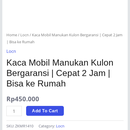
Home
/
Locn
/ Kaca Mobil Manukan Kulon Bergaransi | Cepat 2 Jam
| Bisa ke Rumah
Locn
Kaca Mobil Manukan Kulon
Bergaransi | Cepat 2 Jam |
Bisa ke Rumah
Rp
450.000
Kaca
Add To Cart
Mobil
Manukan
SKU:
ZKMR1410
Category:
Locn