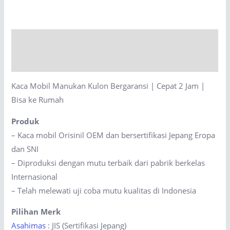
Kulon
Bergaransi
|
Description
Cepat
2
Reviews (0)
Jam
Kaca Mobil Manukan Kulon Bergaransi | Cepat 2 Jam |
|
Bisa ke Rumah
Bisa
ke
Produk
Rumah
– Kaca mobil Orisinil OEM dan bersertifikasi Jepang Eropa
quantity
dan SNI
– Diproduksi dengan mutu terbaik dari pabrik berkelas
Internasional
– Telah melewati uji coba mutu kualitas di Indonesia
Pilihan Merk
Asahimas
: JIS (Sertifikasi Jepang)