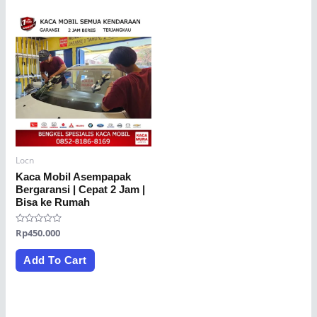
Locn
Kaca Mobil Asempapak
Bergaransi | Cepat 2 Jam |
Bisa ke Rumah
Rated
Rp
450.000
0
out
of
Add To Cart
5