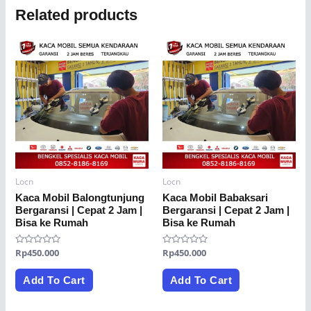
Related products
Locn
Locn
Kaca Mobil Balongtunjung
Kaca Mobil Babaksari
Bergaransi | Cepat 2 Jam |
Bergaransi | Cepat 2 Jam |
Bisa ke Rumah
Bisa ke Rumah
Rated
Rp
450.000
Rated
Rp
450.000
0
0
out
out
of
of
Add To Cart
Add To Cart
5
5