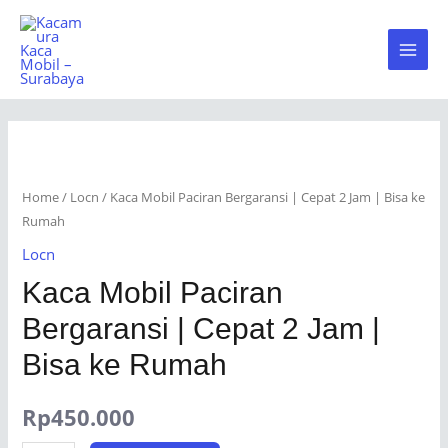
Skip
to
Main
content
Men
Home
/
Locn
/ Kaca Mobil Paciran Bergaransi | Cepat 2 Jam | Bisa ke
Rumah
Locn
Kaca Mobil Paciran
Bergaransi | Cepat 2 Jam |
Bisa ke Rumah
Rp
450.000