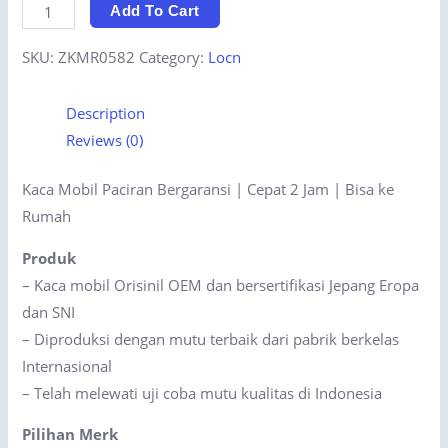
Kaca
Add To Cart
Mobil
SKU:
ZKMR0582
Category:
Locn
Paciran
Bergaransi
Description
|
Reviews (0)
Cepat
2
Kaca Mobil Paciran Bergaransi | Cepat 2 Jam | Bisa ke
Jam
Rumah
|
Bisa
Produk
ke
– Kaca mobil Orisinil OEM dan bersertifikasi Jepang Eropa
Rumah
dan SNI
quantity
– Diproduksi dengan mutu terbaik dari pabrik berkelas
Internasional
– Telah melewati uji coba mutu kualitas di Indonesia
Pilihan Merk