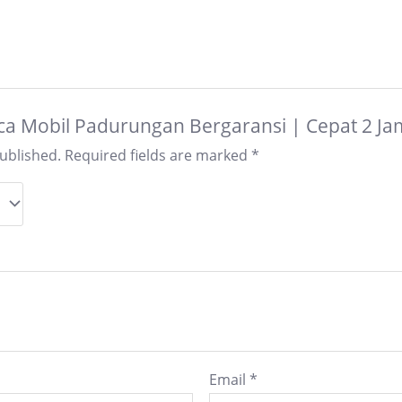
Kaca Mobil Padurungan Bergaransi | Cepat 2 J
published.
Required fields are marked
*
Email
*