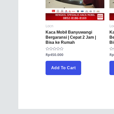
Locn
Lo
Kaca Mobil Banyuwangi
K
Bergaransi | Cepat 2 Jam |
Be
Bisa ke Rumah
B
Rp
450.000
R
Rated
Ra
0
0
out
ou
of
of
5
5
Add To Cart