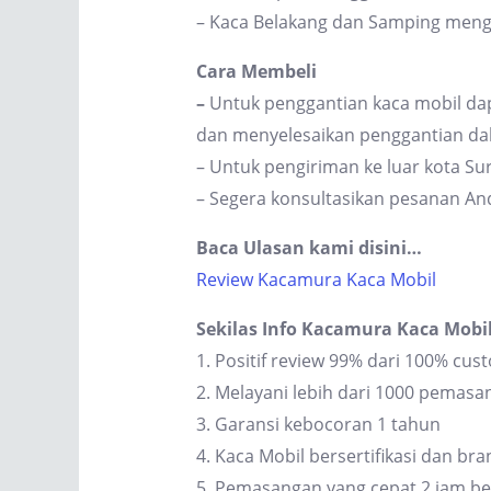
– Kaca Belakang dan Samping men
Cara Membeli
–
Untuk penggantian kaca mobil dap
dan menyelesaikan penggantian dal
– Untuk pengiriman ke luar kota S
– Segera konsultasikan pesanan An
Baca Ulasan kami disini…
Review Kacamura Kaca Mobil
Sekilas Info Kacamura Kaca Mobi
1. Positif review 99% dari 100% cus
2. Melayani lebih dari 1000 pemas
3. Garansi kebocoran 1 tahun
4. Kaca Mobil bersertifikasi dan br
5. Pemasangan yang cepat 2 jam be