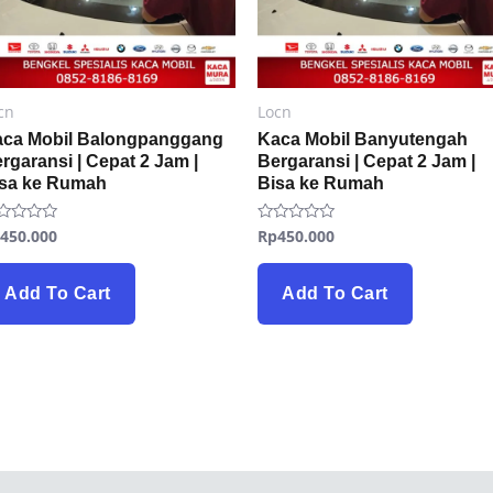
cn
Locn
aca Mobil Balongpanggang
Kaca Mobil Banyutengah
rgaransi | Cepat 2 Jam |
Bergaransi | Cepat 2 Jam |
isa ke Rumah
Bisa ke Rumah
p
450.000
Rp
450.000
ted
Rated
0
t
out
of
5
Add To Cart
Add To Cart