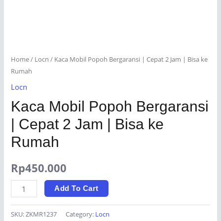
Home
/
Locn
/ Kaca Mobil Popoh Bergaransi | Cepat 2 Jam | Bisa ke
Rumah
Locn
Kaca Mobil Popoh Bergaransi
| Cepat 2 Jam | Bisa ke
Rumah
Rp
450.000
Kaca
Add To Cart
Mobil
Popoh
SKU:
ZKMR1237
Category:
Locn