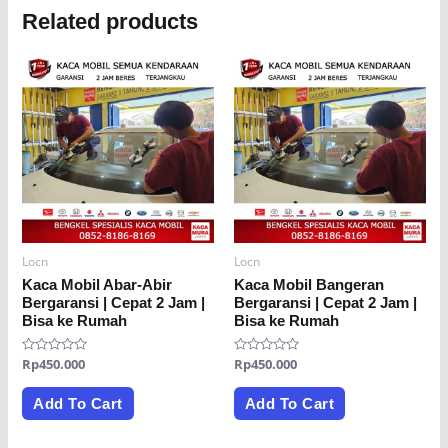
Related products
Locn
Locn
Kaca Mobil Abar‐Abir
Kaca Mobil Bangeran
Bergaransi | Cepat 2 Jam |
Bergaransi | Cepat 2 Jam |
Bisa ke Rumah
Bisa ke Rumah
Rated
Rp
450.000
Rated
Rp
450.000
0
0
out
out
of
of
Add To Cart
Add To Cart
5
5