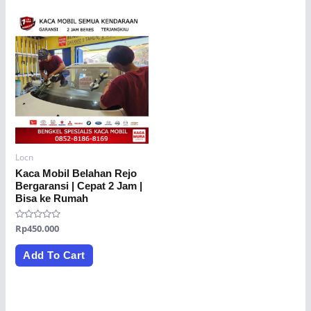
Locn
Kaca Mobil Belahan Rejo
Bergaransi | Cepat 2 Jam |
Bisa ke Rumah
Rated
Rp
450.000
0
out
of
Add To Cart
5