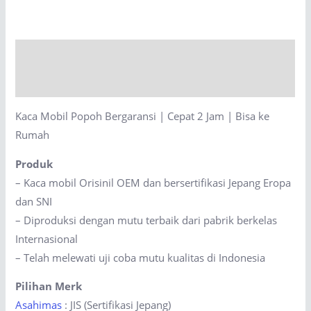
Bergaransi
|
Cepat
Description
2
Jam
Reviews (0)
|
Kaca Mobil Popoh Bergaransi | Cepat 2 Jam | Bisa ke
Bisa
Rumah
ke
Rumah
Produk
quantity
– Kaca mobil Orisinil OEM dan bersertifikasi Jepang Eropa
dan SNI
– Diproduksi dengan mutu terbaik dari pabrik berkelas
Internasional
– Telah melewati uji coba mutu kualitas di Indonesia
Pilihan Merk
Asahimas
: JIS (Sertifikasi Jepang)