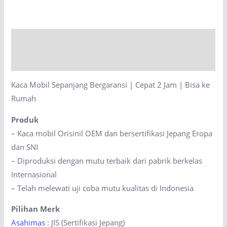
Bergaransi
|
Cepat
Description
2
Jam
Reviews (0)
|
Kaca Mobil Sepanjang Bergaransi | Cepat 2 Jam | Bisa ke
Bisa
Rumah
ke
Rumah
Produk
quantity
– Kaca mobil Orisinil OEM dan bersertifikasi Jepang Eropa
dan SNI
– Diproduksi dengan mutu terbaik dari pabrik berkelas
Internasional
– Telah melewati uji coba mutu kualitas di Indonesia
Pilihan Merk
Asahimas
: JIS (Sertifikasi Jepang)