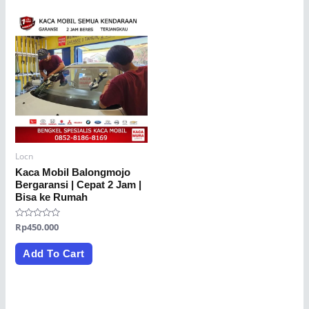
Locn
Kaca Mobil Balongmojo
Bergaransi | Cepat 2 Jam |
Bisa ke Rumah
Rated
Rp
450.000
0
out
of
Add To Cart
5