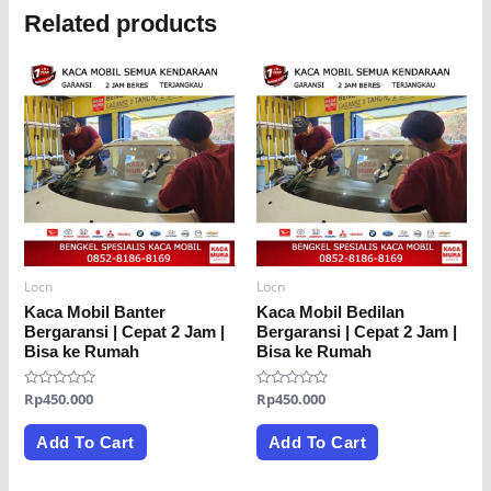
Related products
Locn
Locn
Kaca Mobil Banter
Kaca Mobil Bedilan
Bergaransi | Cepat 2 Jam |
Bergaransi | Cepat 2 Jam |
Bisa ke Rumah
Bisa ke Rumah
Rated
Rp
450.000
Rated
Rp
450.000
0
0
out
out
of
of
Add To Cart
Add To Cart
5
5