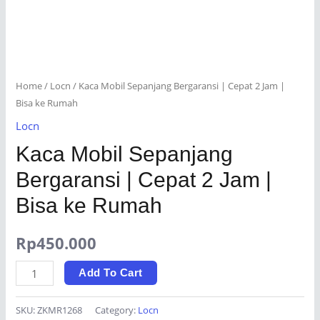
Home
/
Locn
/ Kaca Mobil Sepanjang Bergaransi | Cepat 2 Jam |
Bisa ke Rumah
Locn
Kaca Mobil Sepanjang
Bergaransi | Cepat 2 Jam |
Bisa ke Rumah
Rp
450.000
Kaca
Add To Cart
Mobil
Sepanjang
SKU:
ZKMR1268
Category:
Locn