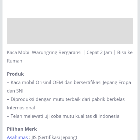
Bergaransi
|
Cepat
Description
2
Jam
Reviews (0)
|
Kaca Mobil Warungring Bergaransi | Cepat 2 Jam | Bisa ke
Bisa
Rumah
ke
Rumah
Produk
quantity
– Kaca mobil Orisinil OEM dan bersertifikasi Jepang Eropa
dan SNI
– Diproduksi dengan mutu terbaik dari pabrik berkelas
Internasional
– Telah melewati uji coba mutu kualitas di Indonesia
Pilihan Merk
Asahimas
: JIS (Sertifikasi Jepang)