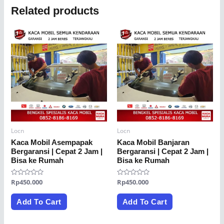
Related products
Locn
Locn
Kaca Mobil Asempapak
Kaca Mobil Banjaran
Bergaransi | Cepat 2 Jam |
Bergaransi | Cepat 2 Jam |
Bisa ke Rumah
Bisa ke Rumah
Rated
Rp
450.000
Rated
Rp
450.000
0
0
out
out
of
of
Add To Cart
Add To Cart
5
5