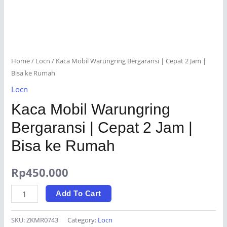
Home
/
Locn
/ Kaca Mobil Warungring Bergaransi | Cepat 2 Jam |
Bisa ke Rumah
Locn
Kaca Mobil Warungring
Bergaransi | Cepat 2 Jam |
Bisa ke Rumah
Rp
450.000
Kaca
Add To Cart
Mobil
Warungring
SKU:
ZKMR0743
Category:
Locn