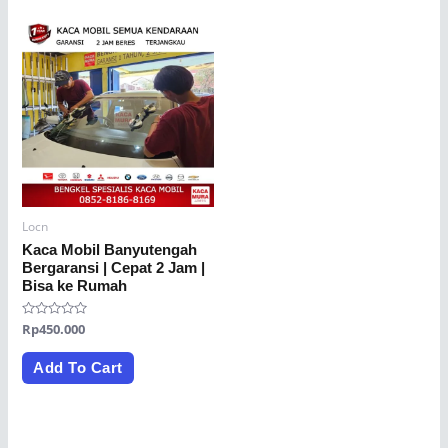
Locn
Kaca Mobil Banyutengah
Bergaransi | Cepat 2 Jam |
Bisa ke Rumah
Rated
Rp
450.000
0
out
of
Add To Cart
5