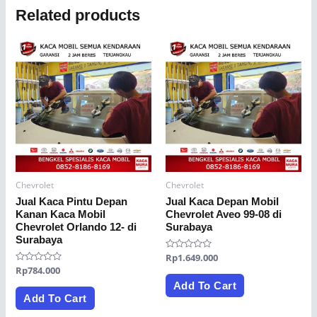
Related products
Chevrolet
Chevrolet
Jual Kaca Pintu Depan
Jual Kaca Depan Mobil
Kanan Kaca Mobil
Chevrolet Aveo 99-08 di
Chevrolet Orlando 12- di
Surabaya
Surabaya
Rated
Rp
1.649.000
0
Rated
Rp
784.000
out
0
of
Add To Cart
out
5
of
Add To Cart
5