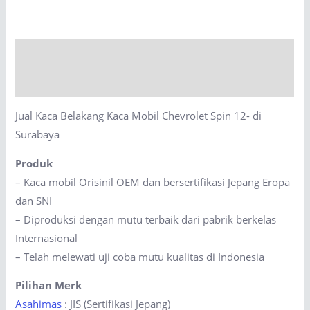
Kaca
Mobil
Chevrolet
Description
Spin
12-
Reviews (0)
di
Jual Kaca Belakang Kaca Mobil Chevrolet Spin 12- di
Surabaya
Surabaya
quantity
Produk
– Kaca mobil Orisinil OEM dan bersertifikasi Jepang Eropa
dan SNI
– Diproduksi dengan mutu terbaik dari pabrik berkelas
Internasional
– Telah melewati uji coba mutu kualitas di Indonesia
Pilihan Merk
Asahimas
: JIS (Sertifikasi Jepang)