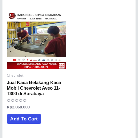
Chevrolet
Jual Kaca Belakang Kaca
Mobil Chevrolet Aveo 11-
T300 di Surabaya
Rated
Rp
2.068.000
0
out
of
Add To Cart
5