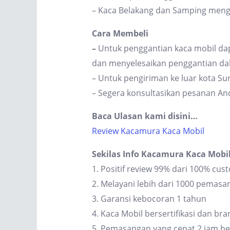
– Kaca Belakang dan Samping men
Cara Membeli
–
Untuk penggantian kaca mobil dap
dan menyelesaikan penggantian dal
– Untuk pengiriman ke luar kota S
– Segera konsultasikan pesanan An
Baca Ulasan kami disini…
Review Kacamura Kaca Mobil
Sekilas Info Kacamura Kaca Mobi
1. Positif review 99% dari 100% cus
2. Melayani lebih dari 1000 pemas
3. Garansi kebocoran 1 tahun
4. Kaca Mobil bersertifikasi dan br
5. Pemasangan yang cepat 2 jam be