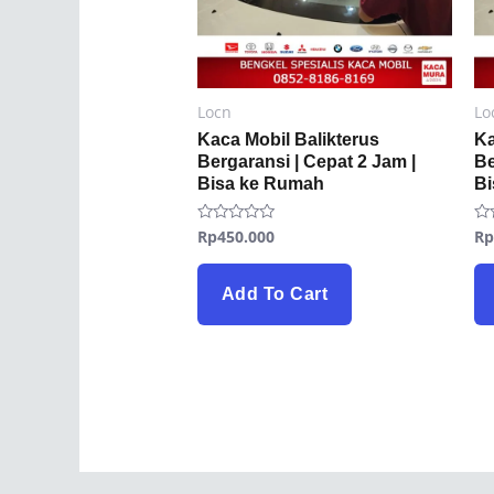
Locn
Lo
Kaca Mobil Balikterus
Ka
Bergaransi | Cepat 2 Jam |
Be
Bisa ke Rumah
B
Rp
450.000
R
Rated
Ra
0
0
out
ou
of
of
5
5
Add To Cart