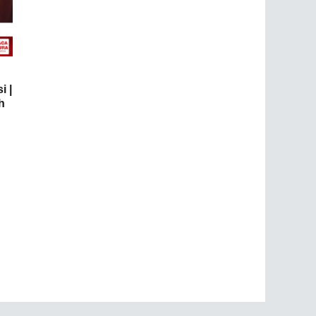
i |
h