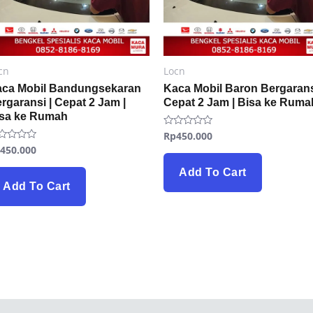
cn
Locn
ca Mobil Bandungsekaran
Kaca Mobil Baron Bergarans
rgaransi | Cepat 2 Jam |
Cepat 2 Jam | Bisa ke Ruma
isa ke Rumah
Rp
450.000
Rated
0
p
450.000
ted
out
of
t
5
Add To Cart
Add To Cart