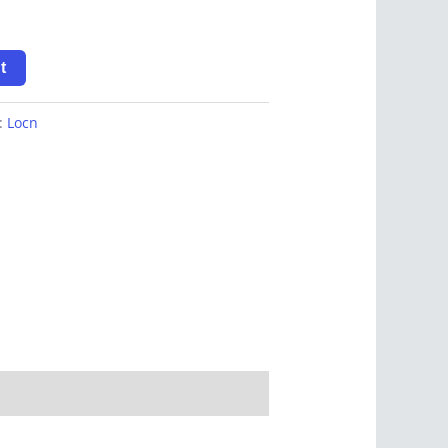
t
y:
Locn